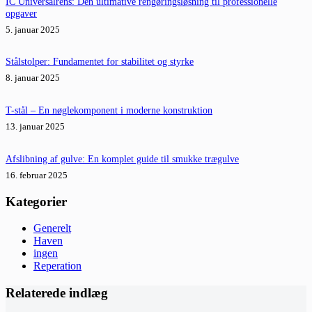
IC Universalrens: Den ultimative rengøringsløsning til professionelle
opgaver
5. januar 2025
Stålstolper: Fundamentet for stabilitet og styrke
8. januar 2025
T-stål – En nøglekomponent i moderne konstruktion
13. januar 2025
Afslibning af gulve: En komplet guide til smukke trægulve
16. februar 2025
Kategorier
Generelt
Haven
ingen
Reperation
Relaterede indlæg