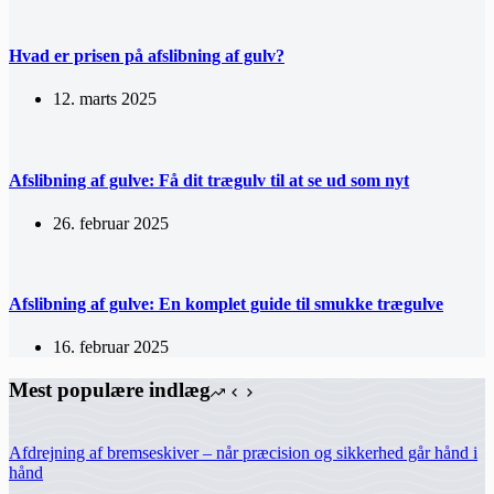
Hvad er prisen på afslibning af gulv?
12. marts 2025
Afslibning af gulve: Få dit trægulv til at se ud som nyt
26. februar 2025
Afslibning af gulve: En komplet guide til smukke trægulve
16. februar 2025
Mest populære indlæg
Afdrejning af bremseskiver – når præcision og sikkerhed går hånd i
hånd