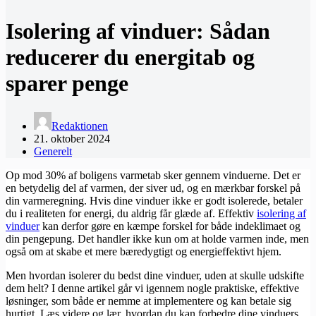
Isolering af vinduer: Sådan
reducerer du energitab og
sparer penge
Redaktionen
21. oktober 2024
Generelt
Op mod 30% af boligens varmetab sker gennem vinduerne. Det er
en betydelig del af varmen, der siver ud, og en mærkbar forskel på
din varmeregning. Hvis dine vinduer ikke er godt isolerede, betaler
du i realiteten for energi, du aldrig får glæde af. Effektiv
isolering af
vinduer
kan derfor gøre en kæmpe forskel for både indeklimaet og
din pengepung. Det handler ikke kun om at holde varmen inde, men
også om at skabe et mere bæredygtigt og energieffektivt hjem.
Men hvordan isolerer du bedst dine vinduer, uden at skulle udskifte
dem helt? I denne artikel går vi igennem nogle praktiske, effektive
løsninger, som både er nemme at implementere og kan betale sig
hurtigt. Læs videre og lær, hvordan du kan forbedre dine vinduers