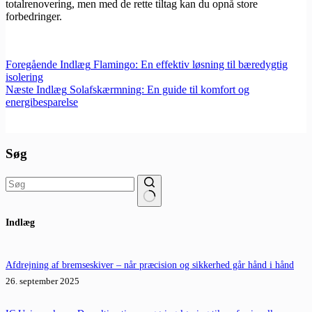
totalrenovering, men med de rette tiltag kan du opnå store
forbedringer.
Foregående
Indlæg
Flamingo: En effektiv løsning til bæredygtig
isolering
Næste
Indlæg
Solafskærmning: En guide til komfort og
energibesparelse
Søg
Ingen
Indlæg
resultater
Afdrejning af bremseskiver – når præcision og sikkerhed går hånd i hånd
26. september 2025