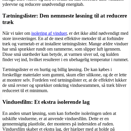
ydeevne og reducere unødvendigt energitab.
Tætningslister: Den nemmeste løsning til at reducere
træk
Når vi taler om
isolering af vinduer
, er det ikke altid nødvendigt med
store investeringer. En af de mest effektive metoder til at forhindre
træk og varmetab er at installere tætningslister. Mange ældre vinduer
har små sprækker rundt om rammerne, som slipper luft igennem.
Disse små utætheder kan betyde, at varmen siver ud, og kulden
finder vej ind, hvilket resulterer i en ubehagelig temperatur i rummet.
Tætningslister er en hurtig og billig løsning. De kan købes i
forskellige materialer som gummi, skum eller silikone, og de er lette
at montere selv. Fordelen ved tætningslister er, at de effektivt lukker
de små revner og sprækker omkring vinduesrammen, så træk bliver
reduceret til et minimum.
Vinduesfilm: Et ekstra isolerende lag
En anden smart løsning, som kan forbedre isoleringen uden at
udskifte vinduerne, er at anvende vinduesfilm. Dette er en
gennemsigtig plastfolie, der monteres på indersiden af ruden.
Vinduesfilm skaber et ekstra lag, der hjælper med at holde på