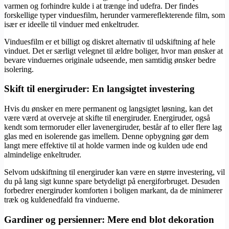
varmen og forhindre kulde i at trænge ind udefra. Der findes
forskellige typer vinduesfilm, herunder varmereflekterende film, som
især er ideelle til vinduer med enkeltruder.
Vinduesfilm er et billigt og diskret alternativ til udskiftning af hele
vinduet. Det er særligt velegnet til ældre boliger, hvor man ønsker at
bevare vinduernes originale udseende, men samtidig ønsker bedre
isolering.
Skift til energiruder: En langsigtet investering
Hvis du ønsker en mere permanent og langsigtet løsning, kan det
være værd at overveje at skifte til energiruder. Energiruder, også
kendt som termoruder eller lavenergiruder, består af to eller flere lag
glas med en isolerende gas imellem. Denne opbygning gør dem
langt mere effektive til at holde varmen inde og kulden ude end
almindelige enkeltruder.
Selvom udskiftning til energiruder kan være en større investering, vil
du på lang sigt kunne spare betydeligt på energiforbruget. Desuden
forbedrer energiruder komforten i boligen markant, da de minimerer
træk og kuldenedfald fra vinduerne.
Gardiner og persienner: Mere end blot dekoration