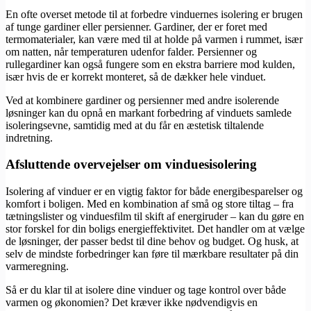
En ofte overset metode til at forbedre vinduernes isolering er brugen
af tunge gardiner eller persienner. Gardiner, der er foret med
termomaterialer, kan være med til at holde på varmen i rummet, især
om natten, når temperaturen udenfor falder. Persienner og
rullegardiner kan også fungere som en ekstra barriere mod kulden,
især hvis de er korrekt monteret, så de dækker hele vinduet.
Ved at kombinere gardiner og persienner med andre isolerende
løsninger kan du opnå en markant forbedring af vinduets samlede
isoleringsevne, samtidig med at du får en æstetisk tiltalende
indretning.
Afsluttende overvejelser om vinduesisolering
Isolering af vinduer er en vigtig faktor for både energibesparelser og
komfort i boligen. Med en kombination af små og store tiltag – fra
tætningslister og vinduesfilm til skift af energiruder – kan du gøre en
stor forskel for din boligs energieffektivitet. Det handler om at vælge
de løsninger, der passer bedst til dine behov og budget. Og husk, at
selv de mindste forbedringer kan føre til mærkbare resultater på din
varmeregning.
Så er du klar til at isolere dine vinduer og tage kontrol over både
varmen og økonomien? Det kræver ikke nødvendigvis en